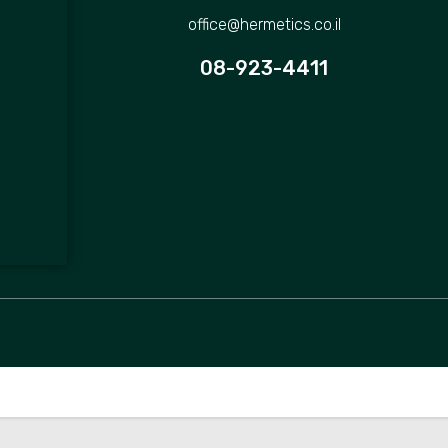
office@hermetics.co.il‭
08-923-4411