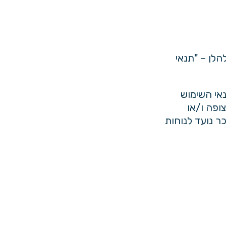
לן – "תנאי
אי השימוש
ופה ו/או
ר נועד לנוחות